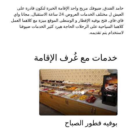
حامد
الفندق,
ضيوفك
مريح
واحد
الإقامة
الخبرة
لتكون قادرة على
العيش
ل
مختلف
الخدمات
العروض.
24
ساعة
الاستقبال,
مجانا
واي
فاي-
فاي,
فتح
بوفيه
الإفطار
و
الوسطى
الموقع
ميزة
مع
كلاهما
العمل
كلاهما
السياحية
على الرحلات
الحاجة
هيرد
كثير
الخدمات
ضيوفنا
لاستخدام
يتم تقديمه.
خدمات مع غُرف الإقامة
بوفيه فطور الصباح