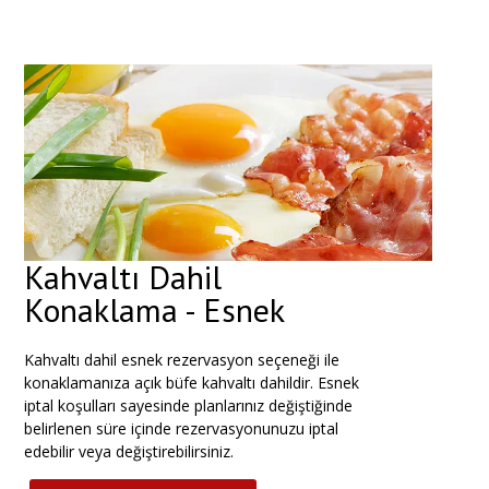
Kahvaltı Dahil
Konaklama - Esnek
Kahvaltı
dahil
esnek
rezervasyon
seçeneği
ile
konaklamanıza
açık
büfe
kahvaltı
dahildir.
Esnek
iptal
koşulları
sayesinde
planlarınız
değiştiğinde
belirlenen
süre
içinde
rezervasyonunuzu
iptal
edebilir
veya
değiştirebilirsiniz.