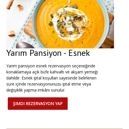
Yarım Pansiyon - Esnek
Yarım
pansiyon
esnek
rezervasyon
seçeneğinde
konaklamaya
açık
büfe
kahvaltı
ve
akşam
yemeği
dahildir.
Esnek
iptal
koşulları
sayesinde
belirlenen
süre
içinde
rezervasyonunuzu
iptal
etme
veya
değişiklik
yapma
imkânı
sunulur.
ŞIMDI REZERVASYON YAP